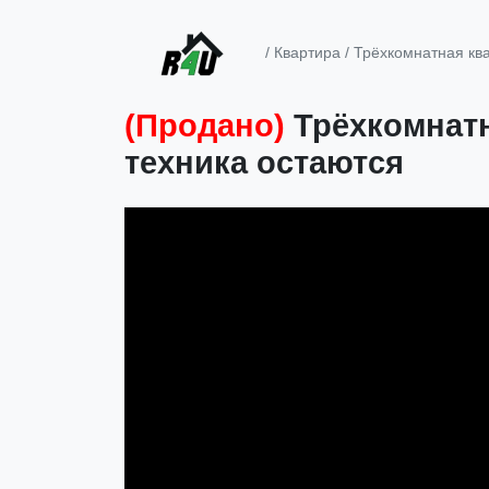
/
Квартира
/ Трёхкомнатная кв
(Продано)
Трёхкомнатн
техника остаются